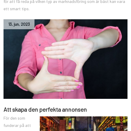
för att få reda på vilken typ av marknadsföring som är bäst kan vara
ett smart tips.
13
,
jun
,
2023
Att skapa den perfekta annonsen
För den som
funderar på att