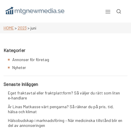
Skip
to
content
Mtgnewmedia.se
HOME
>
2023
>
juni
Kategorier
Annonser för företag
Nyheter
Senaste Inläggen
Eget fraktavtal eller fraktplattform? Så väljer du rätt som liten
e‑handlare
Är Linas Matkasse värt pengarna? Så räknar du på pris, tid,
hälsa och klimat
Hälsobudskap i marknadsföring – När medicinska tillstånd blir en
del av annonseringen