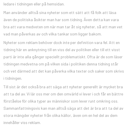
ledare i tidningen eller på hemsidan.
Man använder alltså sina nyheter som ett sätt att få folk att läsa
även de politiska åsikter man har som tidning. Även detta kan vara
bra att vara medveten om när man tar åt sig nyheter, så att man vet
vad man påverkas av och vilka tankar som ligger bakom.
Nyheter som reklam behöver dock inte per definition vara fel. Att en
tidning här en anknytning till en viss del av politiken eller till ett visst
parti är inte alla gånger speciellt problematiskt. Ofta är de som läser
tidningen medvetna om på vilken sida i politiken denna tidning står
och vet därmed att det kan påverka vilka texter och saker som skrivs
i tidningen.
Till sist är det också bra att säga att nyheter generellt är mycket bra
att ta del av. Vi lär oss mer om den omvärld vi lever i och får en bättre
förståelse för olika typer av människor som lever runt omkring oss.
Sammanfattningsvis kan man alltså säga att det är bra att ta del av
stora mängder nyheter från olika källor, även om en hel del av dem
innehåller viss reklam.