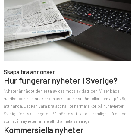
Skapa bra annonser
Hur fungerar nyheter i Sverige?
Nyheter är något de flesta av oss möts av dagligen. Vi ser både
rubriker och hela artiklar om saker som har hänt eller som är på väg
att hända. Det kan vara bra att ha lite närmare koll på hur nyheter i
Sverige faktiskt fungerar. På många sätt är det nämligen så att det
som står i nyheterna inte alltid är hela sanningen.
Kommersiella nyheter