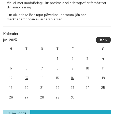
Visuell marknadsföring: Hur professionella fotografier förbättrar
din annonsering
Hur akustiska lösningar påverkar kontorsmiljön och
marknadsföringen av arbetsplatsen
Kalender
juni 2023
feb »
M
T
O
T
F
L
S
1
2
3
4
5
6
7
8
9
10
11
12
13
14
15
16
17
18
19
20
21
22
23
24
25
26
27
28
29
30
16
,
jun
,
2023