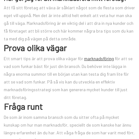
Att få sitt företag att växa är såklart något som de flesta som driver
eget vill uppnå. Men det är inte alltid helt enkelt att veta hur man ska
gå till väga. Marknadsföring är en viktig del i att dra in nya kunder och
få företaget att bli större och här kommer några bra tips som du kan
ta med dig på vägen på detta område.
Prova olika vägar
Ett smart tips är att prova olika vägar för
marknadsföring
för att se
vad som funkar bäst för just din bransch. Du behöver inte lägga in
några enorma summor till en början utan kan testa dig fram lite för
att se vad som funkar. På så vis kan du utveckla en effektiv
marknadsföringsstrategi som kan generera mycket kunder till just
ditt företag.
Fråga runt
De som är inom samma bransch som du sitter ofta på mycket
kunskap om hur man marknadsför, speciellt de som kanske har ännu
längre erfarenhet än du har. Att våga fråga de som har varit med förr,