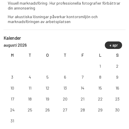
Visuell marknadsföring: Hur professionella fotografier förbättrar
din annonsering
Hur akustiska lösningar påverkar kontorsmiljön och
marknadsföringen av arbetsplatsen
Kalender
augusti 2026
« apr
M
T
O
T
F
L
S
1
2
3
4
5
6
7
8
9
10
11
12
13
14
15
16
17
18
19
20
21
22
23
24
25
26
27
28
29
30
31