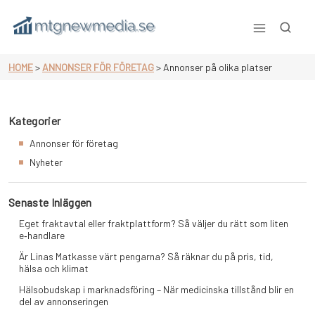
Skip
to
content
Mtgnewmedia.se
HOME
>
ANNONSER FÖR FÖRETAG
>
Annonser på olika platser
Kategorier
Annonser för företag
Nyheter
Senaste Inläggen
Eget fraktavtal eller fraktplattform? Så väljer du rätt som liten
e‑handlare
Är Linas Matkasse värt pengarna? Så räknar du på pris, tid,
hälsa och klimat
Hälsobudskap i marknadsföring – När medicinska tillstånd blir en
del av annonseringen