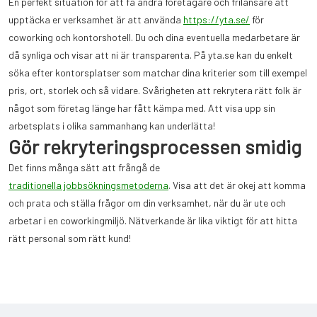
En perfekt situation för att få andra företagare och frilansare att
upptäcka er verksamhet är att använda
https://yta.se/
för
coworking och kontorshotell. Du och dina eventuella medarbetare är
då synliga och visar att ni är transparenta. På yta.se kan du enkelt
söka efter kontorsplatser som matchar dina kriterier som till exempel
pris, ort, storlek och så vidare. Svårigheten att rekrytera rätt folk är
något som företag länge har fått kämpa med. Att visa upp sin
arbetsplats i olika sammanhang kan underlätta!
Gör rekryteringsprocessen smidig
Det finns många sätt att frångå de
traditionella jobbsökningsmetoderna
. Visa att det är okej att komma
och prata och ställa frågor om din verksamhet, när du är ute och
arbetar i en coworkingmiljö. Nätverkande är lika viktigt för att hitta
rätt personal som rätt kund!