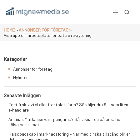
Skip
to
content
Mtgnewmedia.se
HOME
>
ANNONSER FÖR FÖRETAG
>
Visa upp din arbetsplats för bättre rekrytering
Kategorier
Annonser för företag
Nyheter
Senaste Inläggen
Eget fraktavtal eller fraktplattform? Så väljer du rätt som liten
e‑handlare
Är Linas Matkasse värt pengarna? Så räknar du på pris, tid,
hälsa och klimat
Hälsobudskap i marknadsföring – När medicinska tillstånd blir en
del av annonseringen