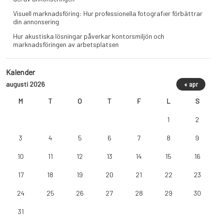
Visuell marknadsföring: Hur professionella fotografier förbättrar
din annonsering
Hur akustiska lösningar påverkar kontorsmiljön och
marknadsföringen av arbetsplatsen
Kalender
augusti 2026
« apr
M
T
O
T
F
L
S
1
2
3
4
5
6
7
8
9
10
11
12
13
14
15
16
17
18
19
20
21
22
23
24
25
26
27
28
29
30
31